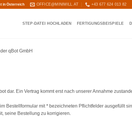
OFFICE@MINIMILL.AT
+43 677 624 013 82
t in Österreich
STEP-DATEI HOCHLADEN
FERTIGUNGSBEISPIELE
D
 der qBot GmbH
ebot dar. Ein Vertrag kommt erst nach unserer Annahme zustan
 im Bestellformular mit * bezeichneten Pflichtfelder ausgefüllt 
t, seine Bestellung zu korrigieren.